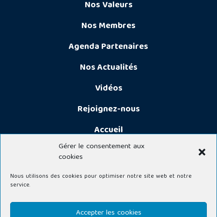
Nos Valeurs
Nos Membres
Agenda Partenaires
Nos Actualités
Vidéos
Rejoignez-nous
Accueil
Gérer le consentement aux
cookies
Nous utilisons des cookies pour optimiser notre site web et notre
service.
© 2026 CLUB DES PARTENAIRES DE LA FÉDÉRATION DU BTP DU HAUT-
Accepter les cookies
RHIN - Tous droits réservés