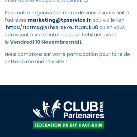
ensemble le Beaujolais Nouveau. 😊
Pour notre organisation merci de vous inscrire soit à
l’adresse
marketing@tpservice.fr
, soit via le lien :
https://forms.gle/hseLeEYeJfQarJkD8
ou en vous
adressant à votre interlocuteur habituel avant
le
Vendredi 10 Novembre midi.
Nous comptons sur votre participation pour faire de
cette soirée une réussite !